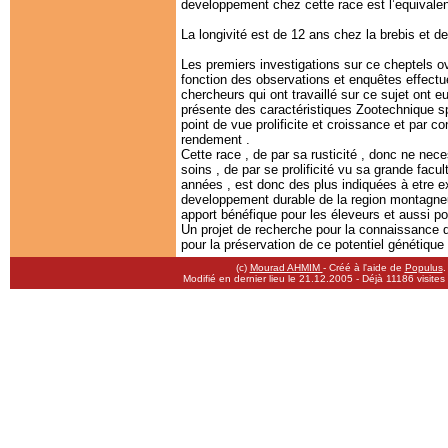
developpement chez cette race est l’equivale
La longivité est de 12 ans chez la brebis et d
Les premiers investigations sur ce cheptels ov
fonction des observations et enquêtes effectu
chercheurs qui ont travaillé sur ce sujet ont 
présente des caractéristiques Zootechnique sp
point de vue prolificite et croissance et par 
rendement .
Cette race , de par sa rusticité , donc ne nec
soins , de par se prolificité vu sa grande facu
années , est donc des plus indiquées à etre e
developpement durable de la region montagneus
apport bénéfique pour les éleveurs et aussi po
Un projet de recherche pour la connaissance d
pour la préservation de ce potentiel génétiq
(c)
Mourad AHMIM
- Créé à l'aide de
Populus
.
Modifié en dernier lieu le 21.12.2005
- Déjà 11186 visites 