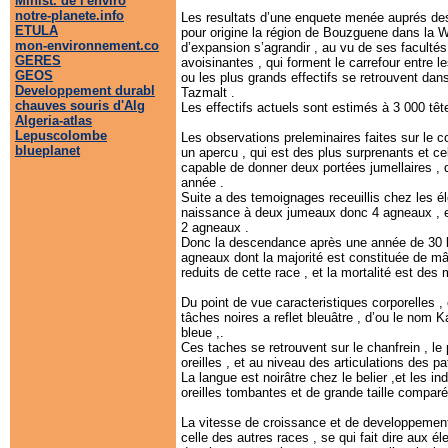
Minist. de l'enviro
notre-planete.info
Les resultats d’une enquete menée auprés des
ETULA
pour origine la région de Bouzguene dans la Wi
mon-environnement.co
d’expansion s’agrandir , au vu de ses facultés
GERES
avoisinantes , qui forment le carrefour entre l
GEOS
ou les plus grands effectifs se retrouvent dans
Developpement durabl
Tazmalt .
chauves souris d'Alg
Les effectifs actuels sont estimés à 3 000 
Algeria-atlas
Lepuscolombe
Les observations preleminaires faites sur le
blueplanet
un apercu , qui est des plus surprenants et cela
capable de donner deux portées jumellaires , d
année .
Suite a des temoignages receuillis chez les él
naissance à deux jumeaux donc 4 agneaux , e
2 agneaux .
Donc la descendance après une année de 30 
agneaux dont la majorité est constituée de mâl
reduits de cette race , et la mortalité est de
Du point de vue caracteristiques corporelles ,
tâches noires a reflet bleuâtre , d’ou le nom K
bleue ,.
Ces taches se retrouvent sur le chanfrein , le
oreilles , et au niveau des articulations des 
La langue est noirâtre chez le belier ,et les 
oreilles tombantes et de grande taille compar
La vitesse de croissance et de developpement 
celle des autres races , se qui fait dire aux 