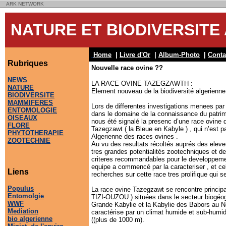
ARK NETWORK
NATURE ET BIODIVERSIT
Home
|
Livre d'Or
|
Album-Photo
|
Conta
Rubriques
Nouvelle race ovine ??
NEWS
LA RACE OVINE TAZEGZAWTH :
NATURE
Element nouveau de la biodiversité algerienn
BIODIVERSITE
MAMMIFERES
Lors de differentes investigations menees par
ENTOMOLOGIE
dans le domaine de la connaissance du patrimoi
OISEAUX
nous été signalé la presenc d’une race ovine 
FLORE
Tazegzawt ( la Bleue en Kabyle ) , qui n’est p
PHYTOTHERAPIE
Algerienne des races ovines .
ZOOTECHNIE
Au vu des resultats récoltés auprés des eleve
tres grandes potentialités zootechniques et de
criteres recommandables pour le developpemen
equipe a commencé par la caracteriser , et c
Liens
recherches sur cette race tres prolifique qui 
Populus
La race ovine Tazegzawt se rencontre princip
Entomolgie
TIZI-OUZOU ) situées dans le secteur biogéog
WWF
Grande Kabylie et la Kabylie des Babors au No
Mediation
caractérise par un climat humide et sub-humid
bio algerienne
((plus de 1000 m).