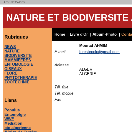
ARK NETWORK
NATURE ET BIODIVERSIT
Home
|
Livre d'Or
|
Album-Photo
|
Conta
Rubriques
Mourad AHMIM
NEWS
NATURE
E-mail
forestecolo@gmail.com
BIODIVERSITE
MAMMIFERES
ENTOMOLOGIE
Adresse
OISEAUX
ALGER
FLORE
ALGERIE
PHYTOTHERAPIE
ZOOTECHNIE
Tél. fixe
Tél. mobile
Fax
Liens
Populus
Entomolgie
WWF
Mediation
bio algerienne